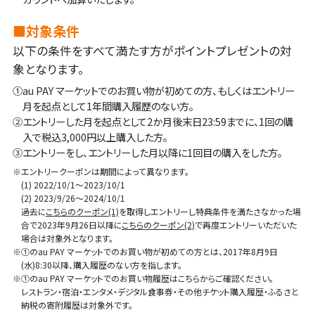
■対象条件
以下の条件をすべて満たす方がポイントプレゼントの対
象となります。
①au PAY マーケットでのお買い物が初めての方、もしくはエントリー
月を起点として1年間購入履歴のない方。
➁エントリーした月を起点として2か月後末日23:59までに、1回の購
入で税込3,000円以上購入した方。
➂エントリーをし、エントリーした月以降に1回目の購入をした方。
※エントリークーポンは期間によって異なります。
(1) 2022/10/1～2023/10/1
(2) 2023/9/26～2024/10/1
過去に
こちらのクーポン(1)
を取得しエントリーし特典条件を満たさなかった場
合で2023年9月26日以降に
こちらのクーポン(2)
で再度エントリーいただいた
場合は対象外となります。
※①のau PAY マーケットでのお買い物が初めての方とは、2017年8月9日
(水)8:30以降、購入履歴のない方を指します。
※①のau PAY マーケットでのお買い物履歴はこちらからご確認ください。
レストラン・宿泊・エンタメ・デジタル食事券・その他チケット購入履歴・ふるさと
納税の寄附履歴は対象外です。