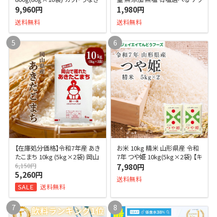
ウナギ 鰻 きざみ タレ 山椒付き
ツ ラッキーミックスナッツ 家飲
9,960円
1,980円
丑の日 土用の丑の日
み 食品ランキング1位獲得
送料無料
送料無料
5
6
【在庫処分価格】令和7年産 あき
お米 10kg 精米 山形県産 令和
たこまち 10kg (5kg×2袋) 岡山
7年 つや姫 10kg(5kg×2袋) 【キ
県産 ブランド米 米 お米 送料無
ャンセル不可・着日指定不可】
6,150円
7,980円
5,260円
料 10キロ 北海道
【※沖縄・離島は発
送料無料
SALE
送料無料
7
8