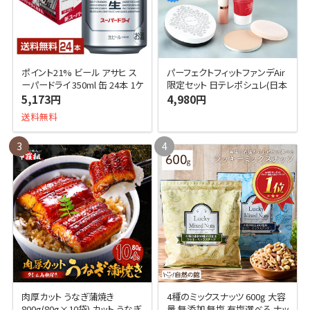
ポイント21% ビール アサヒ ス
パーフェクトフィットファンデAir
ーパードライ 350ml 缶 24本 1ケ
限定セット 日テレポシュレ(日本
ース 送料無料
テレビ 通販 ポシュレ)
5,173円
4,980円
送料無料
3
4
肉厚カット うなぎ蒲焼き
4種のミックスナッツ 600g 大容
800g(80g×10袋) カット うなぎ
量 無添加 無塩 有塩選べる ナッ