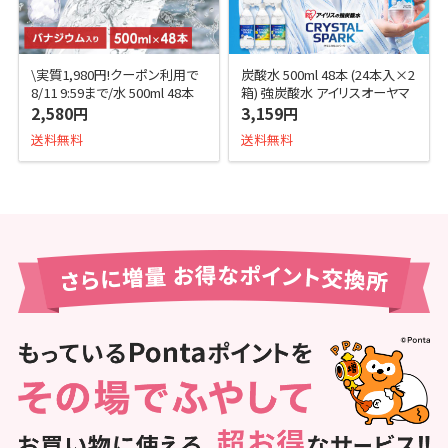
\実質1,980円!クーポン利用で
炭酸水 500ml 48本 (24本入×2
8/11 9:59まで/水 500ml 48本
箱) 強炭酸水 アイリスオーヤマ
富士山の天然水 500ml×48本
クリスタルスパーク 炭酸 ラムネ
2,580円
3,159円
ラベルレ
グレープソーダ レ
送料無料
送料無料