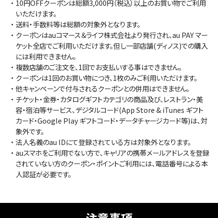
・10円OFFクーポンは総額3,000円（税込）以上のお買い物でご利用
いただけます。
・送料・手数料等は総額の対象外となります。
・クーポンはauコマース＆ライフ株式会社より発行され、au PAY マー
ケット全店でご利用いただけます。但し一部店舗(ディノス)での購入
には利用できません。
・複数店舗のご注文を、1回でお支払いする事はできません。
・クーポンは1回のお買い物につき、1枚のみご利用いただけます。
・他キャンペーンで付与されるクーポンとの併用はできません。
・チケット・金券・カタログギフトカテゴリの商品及び、レストラン・美
容・宿泊等サービス、デジタルコード(App Store & iTunes ギフト
カード・Google Play ギフトコード・データチャージカード等)は、対
象外です。
・法人名義のau IDにて登録されている方は対象外となります。
・auスマホをご利用でない方で、キャリアの携帯メールアドレスを登録
されていない方のクーポン・ポイントご利用には、電話番号による本
人認証が必要です。
注意事項