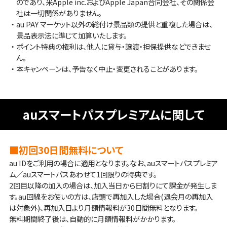
のであり、米Apple inc.およびApple Japan合同会社、その関係会
社は一切関係がありません。
・au PAY マーケット以外の総付け景品類の提供と重複した場合は、
景品表示法に準じて加算いたします。
・ポイント特典の権利は、他人に貸与・譲渡・担保提供などできませ
ん。
・本キャンペーンは、予告なく中止・変更されることがあります。
auスマートパスプレミアムに関して
■初回30日間無料について
au IDをご利用の場合に適用となります。なお、auスマートパスプレミア
ム／auスマートパスあわせて1回限りの特典です。
2回目以降の加入の場合は、加入当日から日割りにて課金が発生しま
す。au回線をお使いの方は、店頭で再加入した場合(退会月の再加入
は対象外)、再加入日より月額情報料が30日間無料となります。
無料期間終了後は、自動的に月額情報料がかかります。