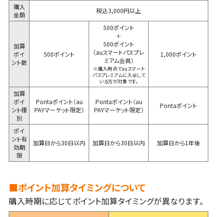
購入
税込3,000円以上
金額
500ポイント
＋
500ポイント
加算
（auスマートパスプレ
ポイ
500ポイント
1,000ポイント
ミアム会員）
ント数
※購入時点でauスマート
パスプレミアムに入会して
いる方が対象です。
加算
ポイ
Pontaポイント（au
Pontaポイント（au
Pontaポイント
ント種
PAYマーケット限定）
PAYマーケット限定）
別
ポイ
ント有
加算日から30日以内
加算日から30日以内
加算日から1年後
効期
限
■ポイント加算タイミングについて
購入時期に応じてポイント加算タイミングが異なります。