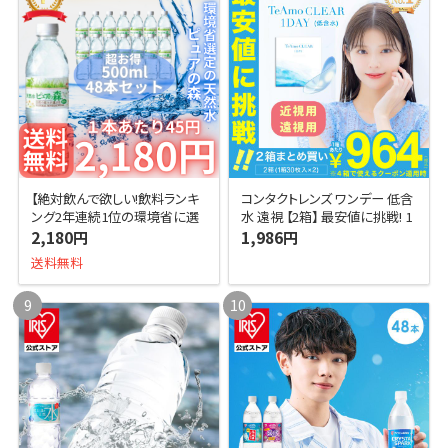
【絶対飲んで欲しい!飲料ランキ
コンタクトレンズ ワンデー 低含
ング2年連続1位の環境省に選
水 遠視 【2箱】 最安値に挑戦! 1
定された天然水!】 大容量48本
箱あたり964円 2箱まとめ買い
2,180円
1,986円
入り! 1本あたり45円の環境省
(1箱30枚) UVモイス
送料無料
選定の
9
10